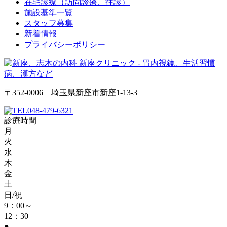
在宅診療（訪問診療、往診）
施設基準一覧
スタッフ募集
新着情報
プライバシーポリシー
〒352-0006 埼玉県新座市新座1-13-3
048-479-6321
診療時間
月
火
水
木
金
土
日/祝
9：00～
12：30
●