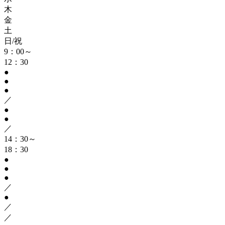
木
金
土
日/祝
9：00～
12：30
●
●
●
／
●
●
／
14：30～
18：30
●
●
●
／
●
／
／